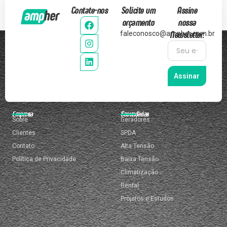
Contate-nos
Solicite um
Assine
orçamento
nossa
Newsletter:
faleconosco@ampher.com.br
Assinar
Empresa
Secundárias
Sobre
Geradores
Clientes
SPDA
Contato
Alta Tensão
Política de Privacidade
Baixa Tensão
Climatização
Rental
Projetos e Estudos