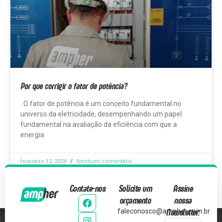
Por que corrigir o fator de potência?
O fator de potência é um conceito fundamental no
universo da eletricidade, desempenhando um papel
fundamental na avaliação da eficiência com que a
energia
fevereiro 12, 2024
Nenhum comentário
Contate-nos
Solicite um
Assine
orçamento
nossa
Newsletter:
faleconosco@ampher.com.br