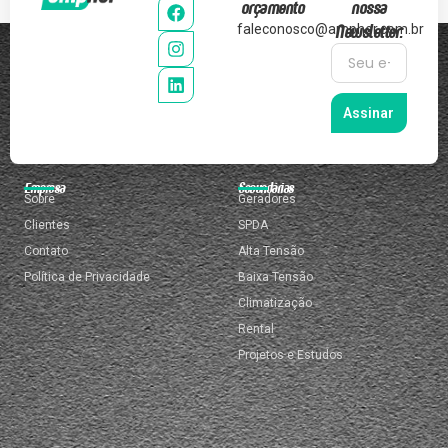
orçamento
nossa
Newsletter:
faleconosco@ampher.com.br
Assinar
Empresa
Secundárias
Sobre
Geradores
Clientes
SPDA
Contato
Alta Tensão
Política de Privacidade
Baixa Tensão
Climatização
Rental
Projetos e Estudos