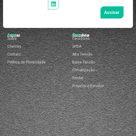
Assinar
Empresa
Secundárias
Sobre
Geradores
Clientes
SPDA
Contato
Alta Tensão
Política de Privacidade
Baixa Tensão
Climatização
Rental
Projetos e Estudos