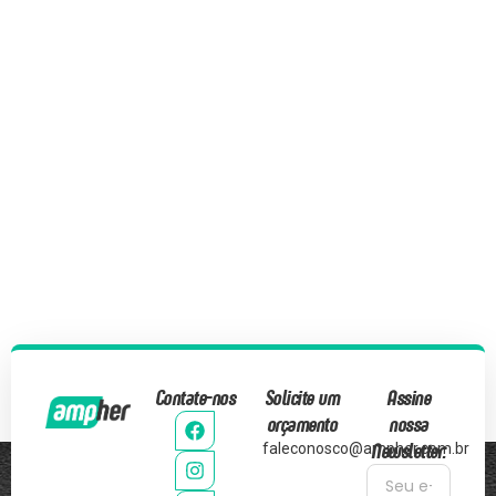
Contate-nos
Solicite um
Assine
orçamento
nossa
Newsletter:
faleconosco@ampher.com.br