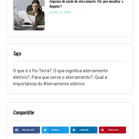
Empresa de laudo de aterramento: Por que escolher a
Ampher?
junho 2, 2026
Tags
O que é o Fio Terra?
,
O que significa aterramento
elétrico?
,
Para que serve o aterramento?
,
Qual a
importância do Aterramento elétrico
Compartilhe
Facebook
Twitter
LinkedIn
Pinterest