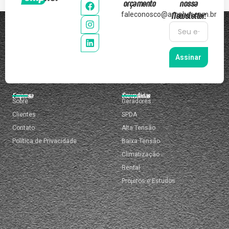
orçamento
nossa
Newsletter:
faleconosco@ampher.com.br
Assinar
Empresa
Secundárias
Sobre
Geradores
Clientes
SPDA
Contato
Alta Tensão
Política de Privacidade
Baixa Tensão
Climatização
Rental
Projetos e Estudos