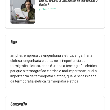
Empresa de laudo de aterramento: Por que escolher a
Ampher?
junho 2, 2026
Tags
ampher
,
empresa de engenharia eletrica
,
engenharia
elétrica
,
engenharia eletrica no rj
,
importancia da
termigrafia eletrica
,
onde é usada a termografia eletrica
,
por que a termografioa eletrica e taoi importante
,
qual a
importancia da termografia eletrica
,
qual a necessidade
da termografia eletrica
,
termografia eletrica
Compartilhe