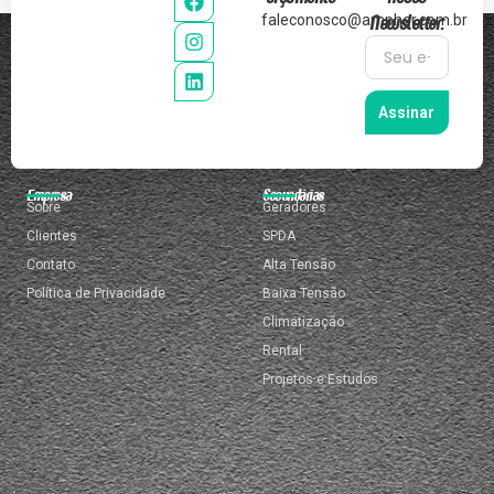
Newsletter:
faleconosco@ampher.com.br
Assinar
Empresa
Secundárias
Sobre
Geradores
Clientes
SPDA
Contato
Alta Tensão
Política de Privacidade
Baixa Tensão
Climatização
Rental
Projetos e Estudos