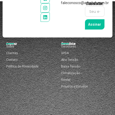
Newsletter:
faleconosco@ampher.com.br
Assinar
Empresa
Secundárias
Sobre
Geradores
Clientes
SPDA
Contato
Alta Tensão
Política de Privacidade
Baixa Tensão
Climatização
Rental
Projetos e Estudos