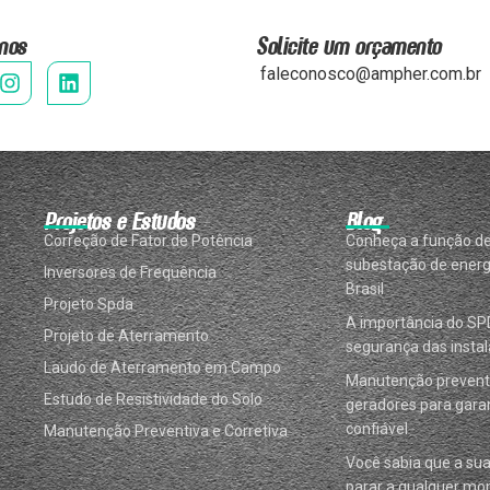
nos
Solicite um orçamento
faleconosco@ampher.com.br
Projetos e Estudos
Blog
Correção de Fator de Potência
Conheça a função d
subestação de energ
Inversores de Frequência
Brasil
Projeto Spda
A importância do SP
Projeto de Aterramento
segurança das instal
Laudo de Aterramento em Campo
Manutenção prevent
Estudo de Resistividade do Solo
geradores para garan
confiável
Manutenção Preventiva e Corretiva
Você sabia que a su
parar a qualquer m