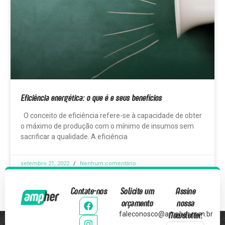
Eficiência energética: o que é e seus benefícios
O conceito de eficiência refere-se à capacidade de obter
o máximo de produção com o mínimo de insumos sem
sacrificar a qualidade. A eficiência
setembro 21, 2022
Nenhum comentário
Contate-nos
Solicite um
Assine
orçamento
nossa
Newsletter:
faleconosco@ampher.com.br