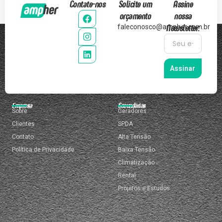
Contate-nos
Solicite um
Assine
orçamento
nossa
Newsletter:
faleconosco@ampher.com.br
Assinar
Empresa
Secundárias
Sobre
Geradores
Clientes
SPDA
Contato
Alta Tensão
Política de Privacidade
Baixa Tensão
Climatização
Rental
Projetos e Estudos