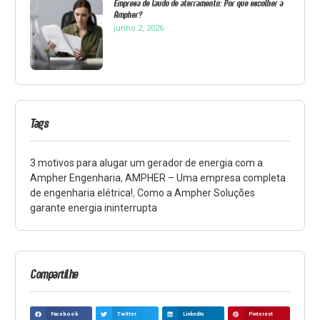
Empresa de laudo de aterramento: Por que escolher a
Ampher?
junho 2, 2026
Tags
3 motivos para alugar um gerador de energia com a
Ampher Engenharia
,
AMPHER – Uma empresa completa
de engenharia elétrica!
,
Como a Ampher Soluções
garante energia ininterrupta
Compartilhe
Facebook
Twitter
LinkedIn
Pinterest