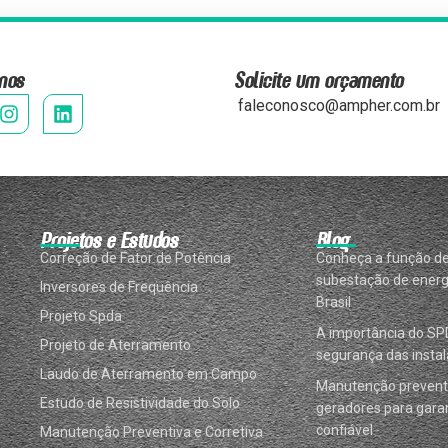
nos
Solicite um orçamento
faleconosco@ampher.com.br
Projetos e Estudos
Blog
Correção de Fator de Potência
Conheça a função d
subestação de energ
Inversores de Frequência
Brasil
Projeto Spda
A importância do SP
Projeto de Aterramento
segurança das instal
Laudo de Aterramento em Campo
Manutenção prevent
Estudo de Resistividade do Solo
geradores para garan
confiável
Manutenção Preventiva e Corretiva