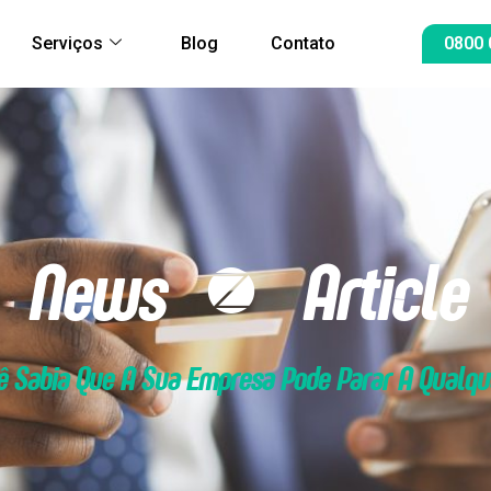
Serviços
Blog
Contato
0800 
News & Article
cê Sabia Que A Sua Empresa Pode Parar A Qual