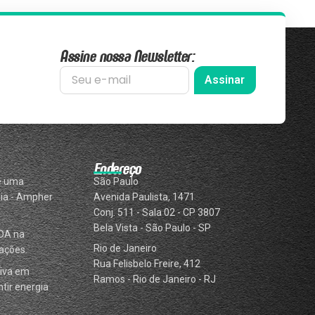
Assine nossa Newsletter:
Assinar
Endereço
e uma
São Paulo
ia - Ampher
Avenida Paulista, 1471
Conj. 511 - Sala 02 - CP 3807
Bela Vista - São Paulo - SP
DA na
Rio de Janeiro
ações.
Rua Felisbelo Freire, 412
iva em
Ramos - Rio de Janeiro - RJ
tir energia