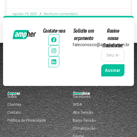
agosto 19, 2021
Nenhum comentário
Contate-nos
Solicite um
Assine
orçamento
nossa
Newsletter:
faleconosco@ampher.com.br
Assinar
Empresa
Secundárias
Sobre
Geradores
Clientes
SPDA
Contato
Alta Tensão
Política de Privacidade
Baixa Tensão
Climatização
Rental