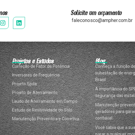
nos
Solicite um orçamento
faleconosco@ampher.com.br
Projetos e Estudos
Blog
Correção de Fator de Potência
Conheça a função d
subestação de energ
Inversores de Frequência
Brasil
Projeto Spda
A importância do SP
Projeto de Aterramento
segurança das instal
Laudo de Aterramento em Campo
Manutenção prevent
Estudo de Resistividade do Solo
geradores para garan
confiável
Manutenção Preventiva e Corretiva
Você sabia que a su
parar a qualquer m