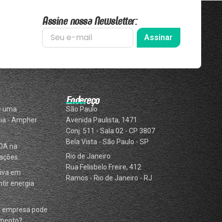
Assine nossa Newsletter:
Assinar
Endereço
e uma
São Paulo
ia - Ampher
Avenida Paulista, 1471
Conj. 511 - Sala 02 - CP 3807
Bela Vista - São Paulo - SP
DA na
Rio de Janeiro
ações.
Rua Felisbelo Freire, 412
iva em
Ramos - Rio de Janeiro - RJ
tir energia
a empresa pode
omento?