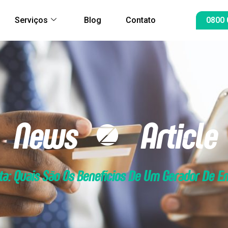
Serviços
Blog
Contato
0800 
News & Article
ta: Quais São Os Benefícios De Um Gerador De E