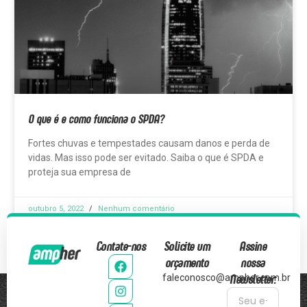
O que é e como funciona o SPDA?
Fortes chuvas e tempestades causam danos e perda de
vidas. Mas isso pode ser evitado. Saiba o que é SPDA e
proteja sua empresa de
outubro 5, 2022
Nenhum comentário
Contate-nos
Solicite um
Assine
orçamento
nossa
Newsletter:
faleconosco@ampher.com.br