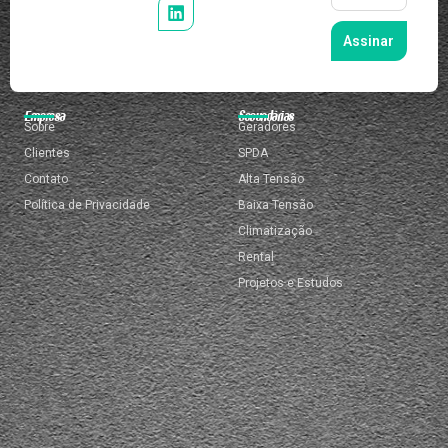
Assinar
Empresa
Secundárias
Sobre
Geradores
Clientes
SPDA
Contato
Alta Tensão
Política de Privacidade
Baixa Tensão
Climatização
Rental
Projetos e Estudos