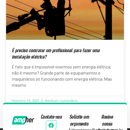
É preciso contratar um profissional para fazer uma
instalação elétrica?
É fato que é impossível vivermos sem energia elétrica,
não é mesmo? Grande parte de equipamentos e
maquinários só funcionando com energia elétrica. Mas
mesmo
fevereiro 13, 2023
Nenhum comentário
Contate-nos
Solicite um
Assine
orçamento
nossa
faleconosco@ampher.com.br