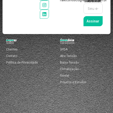
Newsletter:
Assinar
Empresa
Secundárias
Sobre
Geradores
Clientes
SPDA
Contato
Alta Tensão
Política de Privacidade
Baixa Tensão
Climatização
Rental
Projetos e Estudos