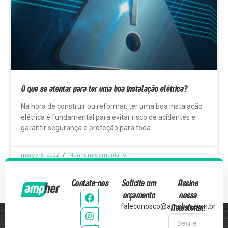
O que se atentar para ter uma boa instalação elétrica?
Na hora de construir ou reformar, ter uma boa instalação
elétrica é fundamental para evitar risco de acidentes e
garantir segurança e proteção para toda
março 8, 2022
Nenhum comentário
Contate-nos
Solicite um
Assine
orçamento
nossa
Newsletter:
faleconosco@ampher.com.br