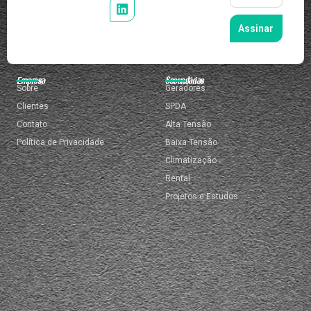
Assinar
Empresa
Secundárias
Sobre
Geradores
Clientes
SPDA
Contato
Alta Tensão
Política de Privacidade
Baixa Tensão
Climatização
Rental
Projetos e Estudos