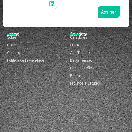
Assinar
Empresa
Secundárias
Sobre
Geradores
Clientes
SPDA
Contato
Alta Tensão
Política de Privacidade
Baixa Tensão
Climatização
Rental
Projetos e Estudos