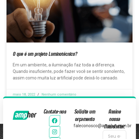
O que é um projeto Luminotécnico?
Em um ambiente, a iluminação faz toda a diferença.
Quando insuficiente, pode fazer você se sentir sonolento,
assim como muita luz artificial pode deixá-lo cansado.
maio 18, 2022
Nenhum comentário
Contate-nos
Solicite um
Assine
orçamento
nossa
Newsletter:
faleconosco@ampher.com.br