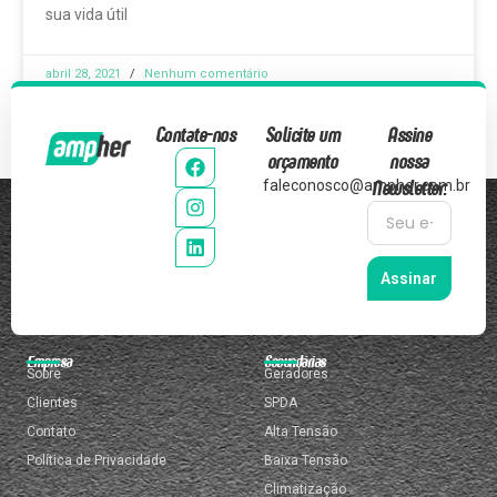
sua vida útil
abril 28, 2021
Nenhum comentário
Contate-nos
Solicite um
Assine
orçamento
nossa
Newsletter:
faleconosco@ampher.com.br
Assinar
Empresa
Secundárias
Sobre
Geradores
Clientes
SPDA
Contato
Alta Tensão
Política de Privacidade
Baixa Tensão
Climatização