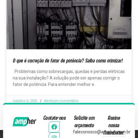
O que é correção de fator de potência? Saiba como otimizar!
Problemas como sobrecargas, quedas e perdas elétricas
na sua instalação? A solução pode ser apenas corrigir o
fator de potência. Para entender melhor e
outubro 6, 2021
Nenhum comentário
Contate-nos
Solicite um
Assine
orçamento
nossa
Newsletter:
faleconosco@ampher.com.br