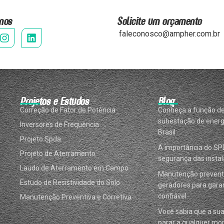
nos
Solicite um orçamento
faleconosco@ampher.com.br
Projetos e Estudos
Blog
Correção de Fator de Potência
Conheça a função d
subestação de energ
Inversores de Frequência
Brasil
Projeto Spda
A importância do SP
Projeto de Aterramento
segurança das instal
Laudo de Aterramento em Campo
Manutenção prevent
Estudo de Resistividade do Solo
geradores para garan
confiável
Manutenção Preventiva e Corretiva
Você sabia que a su
parar a qualquer m