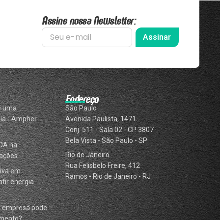
Assine nossa Newsletter:
Assinar
Endereço
e uma
São Paulo
ia - Ampher
Avenida Paulista, 1471
Conj. 511 - Sala 02 - CP 3807
Bela Vista - São Paulo - SP
DA na
Rio de Janeiro
ações.
Rua Felisbelo Freire, 412
iva em
Ramos - Rio de Janeiro - RJ
tir energia
a empresa pode
omento?