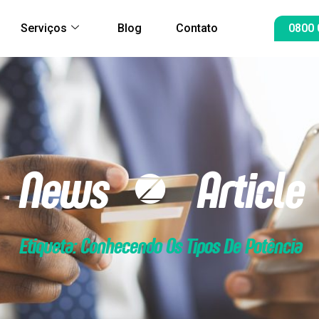
Serviços
Blog
Contato
0800 
News & Article
Etiqueta: Conhecendo Os Tipos De Potência