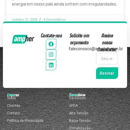
energia em nosso país ainda sofrem com irregularidades.
outubro 21, 2020
4 Comentários
Contate-nos
Solicite um
Assine
orçamento
nossa
Newsletter:
faleconosco@ampher.com.br
Assinar
Empresa
Secundárias
Sobre
Geradores
Clientes
SPDA
Contato
Alta Tensão
Política de Privacidade
Baixa Tensão
Climatização