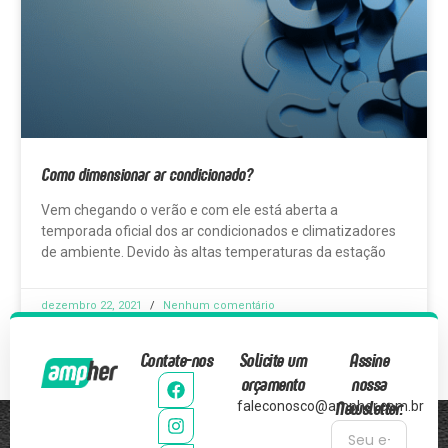
Como dimensionar ar condicionado?
Vem chegando o verão e com ele está aberta a
temporada oficial dos ar condicionados e climatizadores
de ambiente. Devido às altas temperaturas da estação
dezembro 22, 2021
Nenhum comentário
Contate-nos
Solicite um
Assine
orçamento
nossa
Newsletter:
faleconosco@ampher.com.br