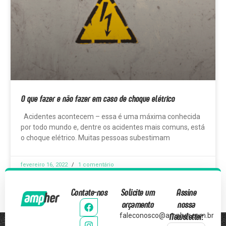
O que fazer e não fazer em caso de choque elétrico
Acidentes acontecem – essa é uma máxima conhecida
por todo mundo e, dentre os acidentes mais comuns, está
o choque elétrico. Muitas pessoas subestimam
fevereiro 16, 2022
1 comentário
Contate-nos
Solicite um
Assine
orçamento
nossa
Newsletter:
faleconosco@ampher.com.br