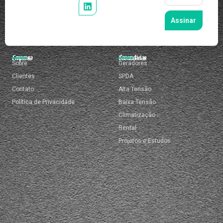
Assinar
Empresa
Secundárias
Sobre
Geradores
Clientes
SPDA
Contato
Alta Tensão
Política de Privacidade
Baixa Tensão
Climatização
Rental
Projetos e Estudos