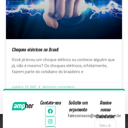
Choques elétricos no Brasil
Você já levou um choque elétrico ou conhece alguém que
já, não é mesmo? Os choques elétricos, infelizmente,
fazem parte do cotidiano do brasileiro e
outubro 19, 2021
Nenhum comentário
Contate-nos
Solicite um
Assine
orçamento
nossa
Newsletter:
faleconosco@ampher.com.br