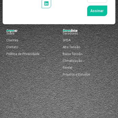
Assinar
Empresa
Secundárias
Sobre
Geradores
Clientes
SPDA
Contato
Alta Tensão
Política de Privacidade
Baixa Tensão
Climatização
Rental
Projetos e Estudos