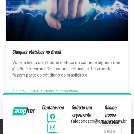
Choques elétricos no Brasil
Você já levou um choque elétrico ou conhece alguém que
já, não é mesmo? Os choques elétricos, infelizmente,
fazem parte do cotidiano do brasileiro e
outubro 19, 2021
Nenhum comentário
Contate-nos
Solicite um
Assine
orçamento
nossa
Newsletter:
faleconosco@ampher.com.br