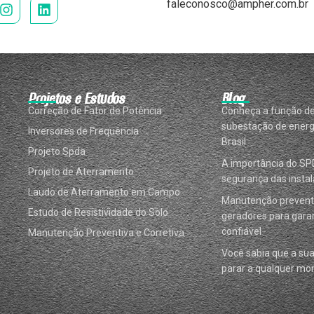
faleconosco@ampher.com.br
Projetos e Estudos
Blog
Correção de Fator de Potência
Conheça a função d
subestação de energ
Inversores de Frequência
Brasil
Projeto Spda
A importância do SP
Projeto de Aterramento
segurança das instal
Laudo de Aterramento em Campo
Manutenção prevent
Estudo de Resistividade do Solo
geradores para garan
confiável
Manutenção Preventiva e Corretiva
Você sabia que a su
parar a qualquer m