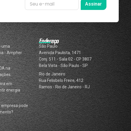
Assinar
Endereço
e uma
São Paulo
ia - Ampher
Avenida Paulista, 1471
Conj. 511 - Sala 02 - CP 3807
Bela Vista - São Paulo - SP
DA na
Rio de Janeiro
ações.
Rua Felisbelo Freire, 412
iva em
Ramos - Rio de Janeiro - RJ
tir energia
a empresa pode
omento?