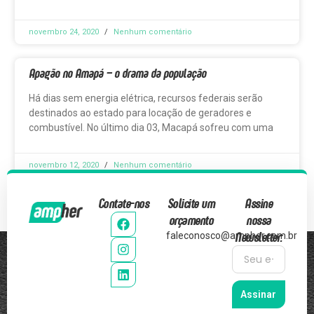
novembro 24, 2020
Nenhum comentário
Apagão no Amapá – o drama da população
Há dias sem energia elétrica, recursos federais serão
destinados ao estado para locação de geradores e
combustível. No último dia 03, Macapá sofreu com uma
novembro 12, 2020
Nenhum comentário
Contate-nos
Solicite um
Assine
orçamento
nossa
Newsletter:
faleconosco@ampher.com.br
Assinar