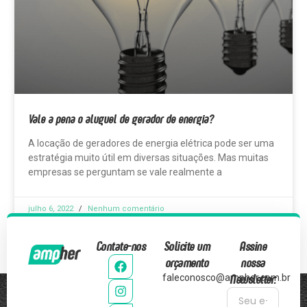
Vale a pena o aluguel de gerador de energia?
A locação de geradores de energia elétrica pode ser uma
estratégia muito útil em diversas situações. Mas muitas
empresas se perguntam se vale realmente a
julho 6, 2022
Nenhum comentário
Contate-nos
Solicite um
Assine
orçamento
nossa
Newsletter:
faleconosco@ampher.com.br