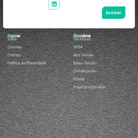
Assinar
Empresa
Secundárias
Sobre
Geradores
Clientes
SPDA
Contato
Alta Tensão
Política de Privacidade
Baixa Tensão
Climatização
Rental
Projetos e Estudos