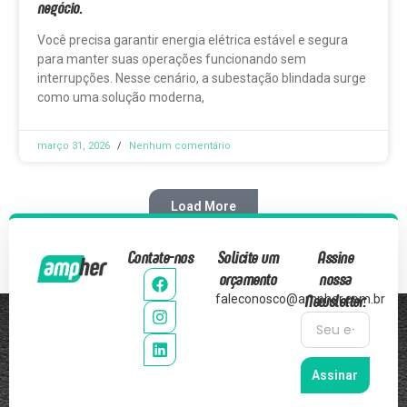
negócio.
Você precisa garantir energia elétrica estável e segura
para manter suas operações funcionando sem
interrupções. Nesse cenário, a subestação blindada surge
como uma solução moderna,
março 31, 2026
Nenhum comentário
Load More
Contate-nos
Solicite um
Assine
orçamento
nossa
Newsletter:
faleconosco@ampher.com.br
Assinar